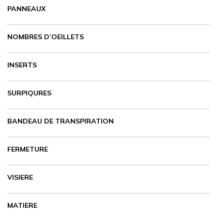
PANNEAUX
CARRYON
L'ENTREPRISE
NOMBRES D’OEILLETS
SERVICES
FOIRES ET ÉVÉNEMENTS NETWORKING
INSERTS
CATALOGUES & TARIFS
MARQUES & CERTIFICATS
SURPIQURES
TECHNIQUES MARQUAGE
BLOG
CONTACT
BANDEAU DE TRANSPIRATION
MESSAGE
FERMETURE
VISIERE
MATIERE