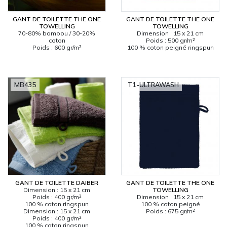
GANT DE TOILETTE THE ONE
GANT DE TOILETTE THE ONE
CARRYON
TOWELLING
TOWELLING
L'ENTREPRISE
70-80% bambou / 30-20%
Dimension : 15 x 21 cm
coton
Poids : 500 gr/m²
SERVICES
Poids : 600 gr/m²
100 % coton peigné ringspun
FOIRES ET ÉVÉNEMENTS NETWORKING
CATALOGUES & TARIFS
MB435
T1-ULTRAWASH
MARQUES & CERTIFICATS
TECHNIQUES MARQUAGE
BLOG
CONTACT
MESSAGE
GANT DE TOILETTE DAIBER
GANT DE TOILETTE THE ONE
Dimension : 15 x 21 cm
TOWELLING
Poids : 400 gr/m²
Dimension : 15 x 21 cm
100 % coton ringspun
100 % coton peigné
Dimension : 15 x 21 cm
Poids : 675 gr/m²
Poids : 400 gr/m²
100 % coton ringspun