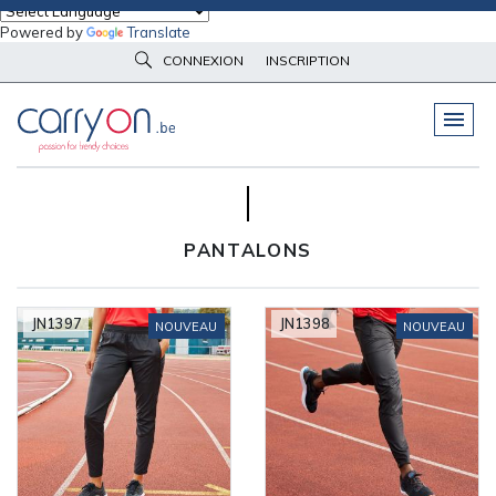
Powered by
Translate
Accueil
Nouveautés
Vêtements d'image
Pantalons
CONNEXION
INSCRIPTION
VOTRE SÉLECTION : 2
PELUCHES
& GOODIES
GROUPE DE COULEURS
VÊTEMENTS
DE TRAVAIL
OBJETS
& HIGH-TECH
PANTALONS
PARAPLUIES
& BAGAGERIE
VÊTEMENTS
D’IMAGE
JN1397
JN1398
NOUVEAU
NOUVEAU
VÊTEMENTS
D'IMAGE
LINGE DE
MAISON
NOUVEAUTÉS
ÉCO
RESPONSABLE