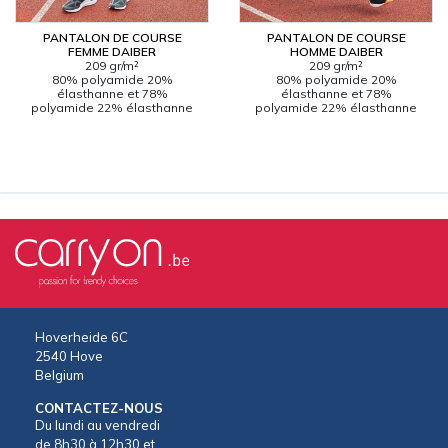
PANTALON DE COURSE
PANTALON DE COURSE
CARRYON
FEMME DAIBER
HOMME DAIBER
L'ENTREPRISE
209 gr/m²
209 gr/m²
80% polyamide 20%
80% polyamide 20%
SERVICES
élasthanne et 78%
élasthanne et 78%
polyamide 22% élasthanne
polyamide 22% élasthanne
FOIRES ET ÉVÉNEMENTS NETWORKING
CATALOGUES & TARIFS
MARQUES & CERTIFICATS
TECHNIQUES MARQUAGE
BLOG
CONTACT
MESSAGE
Hoverheide 6C
2540 Hove
Belgium
CONTACTEZ-NOUS
Du lundi au vendredi
de 8h30 à 12h30 et