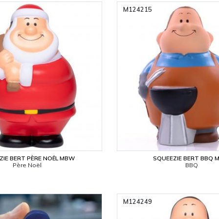
M124215
ZIE BERT PÈRE NOËL MBW
SQUEEZIE BERT BBQ
Père Noël
BBQ
M124249