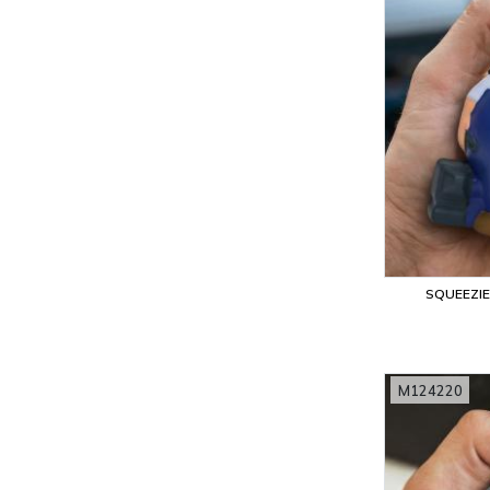
SQUEEZI
M124220