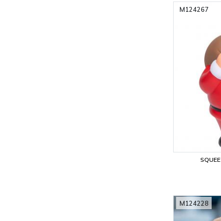
M124267
SQUEE
M124228