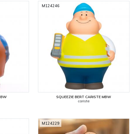
M124246
 MBW
SQUEEZIE BERT CARISTE MBW
cariste
M124229