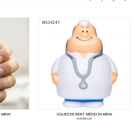
«
1
2
»
(current)
M124247
E MBW
SQUEEZIE BERT MÉDECIN MBW
médecin