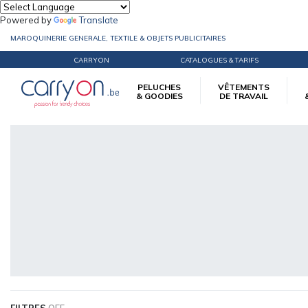
Powered by
Translate
MAROQUINERIE GENERALE, TEXTILE & OBJETS PUBLICITAIRES
CARRYON
CATALOGUES & TARIFS
PELUCHES
VÊTEMENTS
& GOODIES
DE TRAVAIL
Accueil
Peluches & Goodies
Antistress
FILTRES