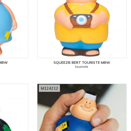
 MBW
SQUEEZIE BERT TOURISTE MBW
touriste
M124212