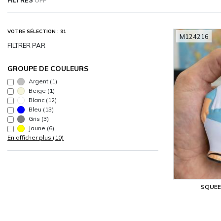
VOTRE SÉLECTION : 91
M124216
FILTRER PAR
GROUPE DE COULEURS
Argent
(1)
Beige
(1)
Blanc
(12)
Bleu
(13)
Gris
(3)
Jaune
(6)
En afficher plus (10)
SQUEE