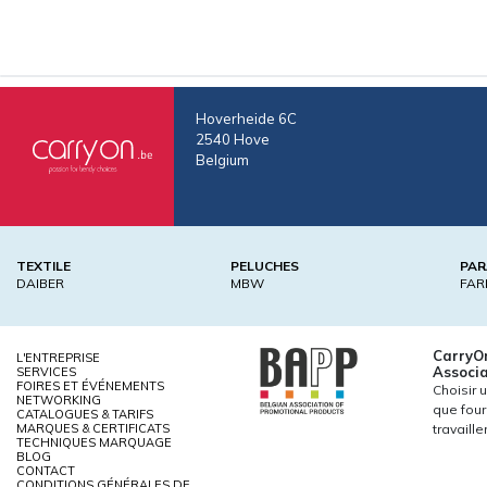
Hoverheide 6C
2540 Hove
Belgium
TEXTILE
PELUCHES
PAR
DAIBER
MBW
FAR
CarryO
L'ENTREPRISE
Associa
SERVICES
FOIRES ET ÉVÉNEMENTS
Choisir 
NETWORKING
que four
CATALOGUES & TARIFS
MARQUES & CERTIFICATS
travaill
TECHNIQUES MARQUAGE
BLOG
CONTACT
CONDITIONS GÉNÉRALES DE