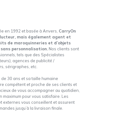
réée en 1992 et basée à Anvers,
CarryOn
ducteur, mais également agent et
its de maroquinneries et d’objets
u sans personnalisation.
Nos clients sont
onnels, tels que des Spécialistes
eurs), agences de publicité /
s, sérigraphes, etc.
de 30 ans et sa taille humaine
tre compétent et proche de ses clients et
ucieux de vous accompagner au quotidien,
n maximum pour vous satisfaire. Les
t externes vous conseillent et assurent
andes jusqu’à la livraison finale.