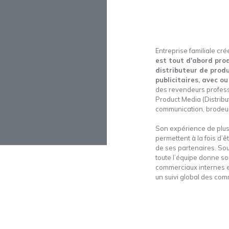
Entreprise familiale c
est tout d'abord pro
distributeur de produ
publicitaires, avec o
des revendeurs professi
Product Media (Distribut
communication, brodeur
Son expérience de plus 
permettent à la fois d’ê
de ses partenaires. So
toute l’équipe donne so
commerciaux internes e
un suivi global des comm