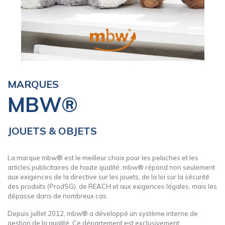
CARRYON
L'ENTREPRISE
SERVICES
FOIRES ET ÉVÉNEMENTS NETWORKING
CATALOGUES & TARIFS
MARQUES
MARQUES & CERTIFICATS
MBW®
TECHNIQUES MARQUAGE
BLOG
CONTACT
JOUETS & OBJETS
MESSAGE
La marque mbw® est le meilleur choix pour les peluches et les
articles publicitaires de haute qualité. mbw® répond non seulement
aux exigences de la directive sur les jouets, de la loi sur la sécurité
des produits (ProdSG), de REACH et aux exigences légales, mais les
dépasse dans de nombreux cas.
Depuis juillet 2012, mbw® a développé un système interne de
gestion de la qualité. Ce département est exclusivement