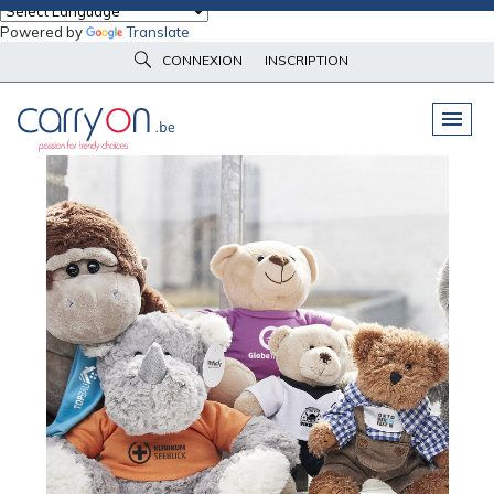
Powered by
Translate
CONNEXION
INSCRIPTION
PELUCHES
& GOODIES
VÊTEMENTS
DE TRAVAIL
OBJETS
& HIGH-TECH
PARAPLUIES
& BAGAGERIE
VÊTEMENTS
D’IMAGE
VÊTEMENTS
D'IMAGE
LINGE DE
MAISON
NOUVEAUTÉS
ÉCO
RESPONSABLE