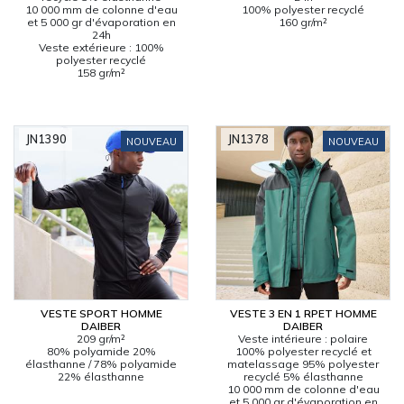
10 000 mm de colonne d'eau
100% polyester recyclé
et 5 000 gr d'évaporation en
160 gr/m²
24h
Veste extérieure : 100%
polyester recyclé
158 gr/m²
JN1390
JN1378
NOUVEAU
NOUVEAU
VESTE SPORT HOMME
VESTE 3 EN 1 RPET HOMME
DAIBER
DAIBER
209 gr/m²
Veste intérieure : polaire
80% polyamide 20%
100% polyester recyclé et
élasthanne / 78% polyamide
matelassage 95% polyester
22% élasthanne
recyclé 5% élasthanne
10 000 mm de colonne d'eau
et 5 000 gr d'évaporation en