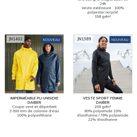
24h
Veste extérieure : 100%
polyester recyclé
158 gr/m²
JN1402
JN1389
NOUVEAU
NOUVEAU
IMPERMÉABLE PU UNISEXE
VESTE SPORT FEMME
DAIBER
DAIBER
Coupe-vent et déperlant
209 gr/m²
3 000 mm de colonne d'eau
80% polyamide 20%
100% polyuréthane
élasthanne / 78% polyamide
22% élasthanne