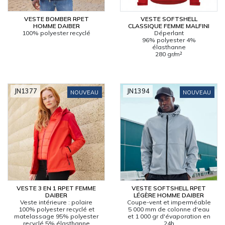
VESTE BOMBER RPET
VESTE SOFTSHELL
CARRYON
HOMME DAIBER
CLASSIQUE FEMME MALFINI
L'ENTREPRISE
100% polyester recyclé
Déperlant
96% polyester 4%
SERVICES
élasthanne
280 gr/m²
FOIRES ET ÉVÉNEMENTS NETWORKING
CATALOGUES & TARIFS
MARQUES & CERTIFICATS
JN1377
JN1394
NOUVEAU
NOUVEAU
TECHNIQUES MARQUAGE
BLOG
CONTACT
MESSAGE
VESTE 3 EN 1 RPET FEMME
VESTE SOFTSHELL RPET
DAIBER
LÉGÈRE HOMME DAIBER
Veste intérieure : polaire
Coupe-vent et imperméable
100% polyester recyclé et
5 000 mm de colonne d'eau
matelassage 95% polyester
et 1 000 gr d'évaporation en
recyclé 5% élasthanne
24h