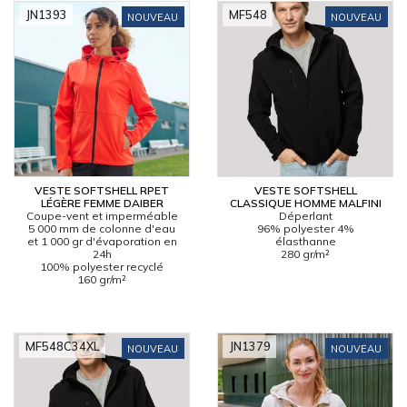
JN1393
MF548
NOUVEAU
NOUVEAU
VESTE SOFTSHELL RPET
VESTE SOFTSHELL
LÉGÈRE FEMME DAIBER
CLASSIQUE HOMME MALFINI
Coupe-vent et imperméable
Déperlant
5 000 mm de colonne d'eau
96% polyester 4%
et 1 000 gr d'évaporation en
élasthanne
24h
280 gr/m²
100% polyester recyclé
160 gr/m²
MF548C34XL
JN1379
NOUVEAU
NOUVEAU