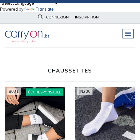
Powered by
Translate
Accueil
Vêtements d'image
Chaussettes
CONNEXION
INSCRIPTION
VOTRE SÉLECTION : 13
PELUCHES
& GOODIES
GROUPE DE COULEURS
VÊTEMENTS
DE TRAVAIL
OBJETS
& HIGH-TECH
CHAUSSETTES
PARAPLUIES
& BAGAGERIE
VÊTEMENTS
D’IMAGE
8031
JN206
ÉCORESPONSABLE
VÊTEMENTS
D'IMAGE
LINGE DE
MAISON
NOUVEAUTÉS
ÉCO
RESPONSABLE