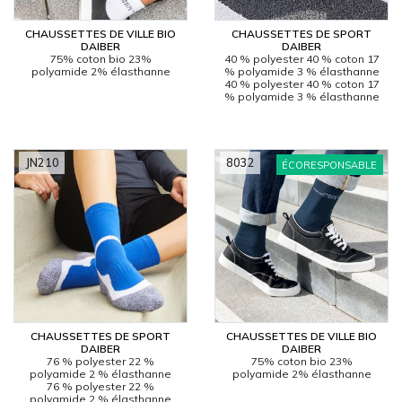
CHAUSSETTES DE VILLE BIO
CHAUSSETTES DE SPORT
CARRYON
DAIBER
DAIBER
L'ENTREPRISE
75% coton bio 23%
40 % polyester 40 % coton 17
polyamide 2% élasthanne
% polyamide 3 % élasthanne
SERVICES
40 % polyester 40 % coton 17
% polyamide 3 % élasthanne
FOIRES ET ÉVÉNEMENTS NETWORKING
CATALOGUES & TARIFS
MARQUES & CERTIFICATS
JN210
8032
ÉCORESPONSABLE
TECHNIQUES MARQUAGE
BLOG
CONTACT
MESSAGE
CHAUSSETTES DE SPORT
CHAUSSETTES DE VILLE BIO
DAIBER
DAIBER
76 % polyester 22 %
75% coton bio 23%
polyamide 2 % élasthanne
polyamide 2% élasthanne
76 % polyester 22 %
polyamide 2 % élasthanne