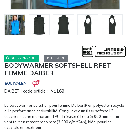
CARRYON
L'ENTREPRISE
SERVICES
FOIRES ET ÉVÉNEMENTS NETWORKING
CATALOGUES & TARIFS
MARQUES & CERTIFICATS
TECHNIQUES MARQUAGE
ÉCORESPONSABLE
FIN DE SÉRIE
BODYWARMER SOFTSHELL RPET
BLOG
FEMME DAIBER
CONTACT
MESSAGE
EQUIVALENT
DAIBER
| code article :
JN1169
Le bodywarmer softshell pour femme Daiber® en polyester recyclé
allie performance et durabilité. Conçu avec un tissu softshell 3
couches et une membrane TPU, il résiste à l'eau (5 000 mm) et au
vent tout en restant respirant (3 000 g/m²/24h), idéal pour les
activités en extérieur.