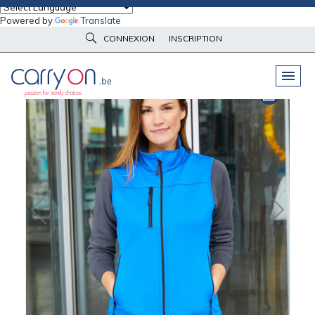
Powered by
Translate
Accueil
Vêtements d'image
Bodywarmers
CONNEXION
INSCRIPTION
Bodywarmer softshell RPET Femme Daiber
PELUCHES
& GOODIES
VÊTEMENTS
DE TRAVAIL
OBJETS
& HIGH-TECH
PARAPLUIES
& BAGAGERIE
VÊTEMENTS
D’IMAGE
VÊTEMENTS
D'IMAGE
LINGE DE
MAISON
NOUVEAUTÉS
ÉCO
RESPONSABLE