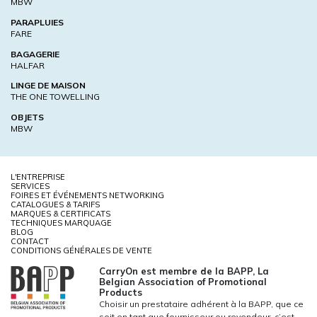
MBW
PARAPLUIES
FARE
BAGAGERIE
HALFAR
LINGE DE MAISON
THE ONE TOWELLING
OBJETS
MBW
L'ENTREPRISE
SERVICES
FOIRES ET ÉVÉNEMENTS NETWORKING
CATALOGUES & TARIFS
MARQUES & CERTIFICATS
TECHNIQUES MARQUAGE
BLOG
CONTACT
CONDITIONS GÉNÉRALES DE VENTE
CarryOn est membre de la BAPP, La
Belgian Association of Promotional
Products
Choisir un prestataire adhérent à la BAPP, que ce
soit en tant que fournisseur ou revendeur, c’est