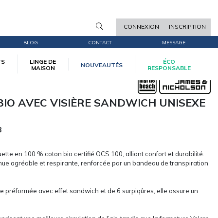
CONNEXION
INSCRIPTION
BLOG
CONTACT
MESSAGE
TS
LINGE DE
ÉCO
NOUVEAUTÉS
MAISON
RESPONSABLE
BIO AVEC VISIÈRE SANDWICH UNISEXE
8
te en 100 % coton bio certifié OCS 100, alliant confort et durabilité.
enue agréable et respirante, renforcée par un bandeau de transpiration
e préformée avec effet sandwich et de 6 surpiqûres, elle assure un