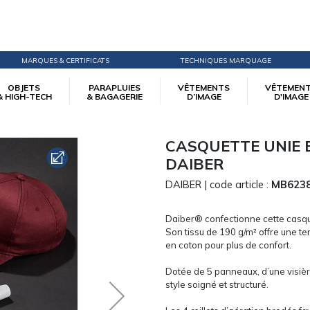
MARQUES & CERTIFICATS
TECHNIQUES MARQUAGE
OBJETS
PARAPLUIES
VÊTEMENTS
VÊTEMEN
& HIGH-TECH
& BAGAGERIE
D’IMAGE
D'IMAGE
andwich Unisexe Daiber
CASQUETTE UNIE 
DAIBER
DAIBER
| code article :
MB623
Daiber® confectionne cette casquet
Son tissu de 190 g/m² offre une t
en coton pour plus de confort.
Dotée de 5 panneaux, d’une visièr
style soigné et structuré.