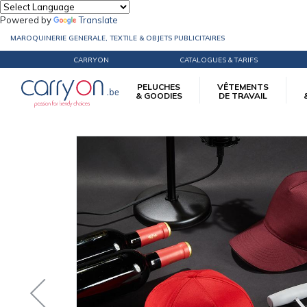
Powered by
Translate
MAROQUINERIE GENERALE, TEXTILE & OBJETS PUBLICITAIRES
CARRYON
CATALOGUES & TARIFS
PELUCHES
VÊTEMENTS
& GOODIES
DE TRAVAIL
Accueil
Vêtements d’image
Casquettes
Casquette Unie bio avec visière s