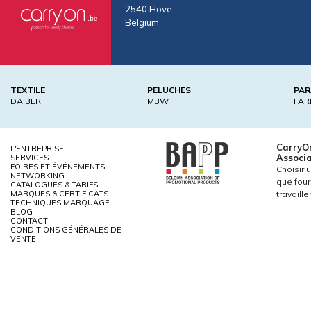
2540 Hove
Belgium
TEXTILE
PELUCHES
PAR
DAIBER
MBW
FAR
CarryO
L'ENTREPRISE
Associa
SERVICES
FOIRES ET ÉVÉNEMENTS
Choisir 
NETWORKING
que four
CATALOGUES & TARIFS
MARQUES & CERTIFICATS
travaill
TECHNIQUES MARQUAGE
BLOG
CONTACT
CONDITIONS GÉNÉRALES DE
VENTE