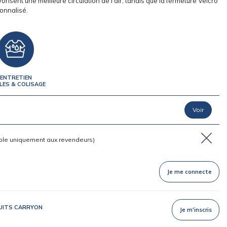
orisent une meilleure circulation de l’air, tandis que la fermeture Velcro
onnalisé.
ENTRETIEN
LES & COLISAGE
ble uniquement aux revendeurs)
Je me connecte
DUITS CARRYON
Je m'inscris