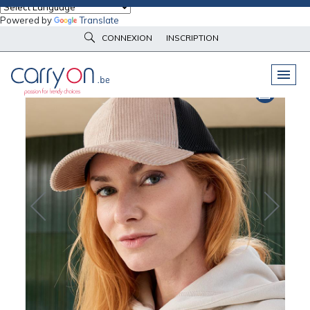
Powered by
Translate
Accueil
Vêtements d’image
Casquettes
CONNEXION
INSCRIPTION
Casquette velours côtelé bio Unisexe Daiber
PELUCHES
& GOODIES
VÊTEMENTS
DE TRAVAIL
OBJETS
& HIGH-TECH
PARAPLUIES
& BAGAGERIE
VÊTEMENTS
D’IMAGE
VÊTEMENTS
D'IMAGE
LINGE DE
MAISON
NOUVEAUTÉS
ÉCO
RESPONSABLE