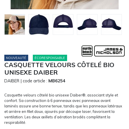
CARRYON
L'ENTREPRISE
SERVICES
FOIRES ET ÉVÉNEMENTS NETWORKING
CATALOGUES & TARIFS
MARQUES & CERTIFICATS
TECHNIQUES MARQUAGE
NOUVEAUTÉ
ÉCORESPONSABLE
CASQUETTE VELOURS CÔTELÉ BIO
BLOG
UNISEXE DAIBER
CONTACT
MESSAGE
DAIBER
| code article :
MB6254
Casquette velours côtelé bio unisexe Daiber®, associant style et
confort. Sa construction à 6 panneaux avec panneaux avant
laminés assure une bonne tenue, tandis que les panneaux latéraux
et arrière en filet doux, ajourés par découpe laser, favorisent la
ventilation. Les deux œillets d’aération brodés complètent la
respirabilité.