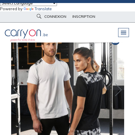
Powered by
Translate
Accueil
Vêtements d'image
Maillots
CONNEXION
INSCRIPTION
Maillot running RPET Homme Daiber
PELUCHES
& GOODIES
VÊTEMENTS
DE TRAVAIL
OBJETS
& HIGH-TECH
PARAPLUIES
& BAGAGERIE
VÊTEMENTS
D’IMAGE
VÊTEMENTS
D'IMAGE
LINGE DE
MAISON
NOUVEAUTÉS
ÉCO
RESPONSABLE