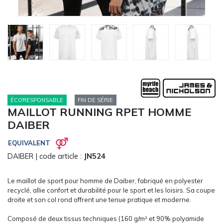
CARRYON
L'ENTREPRISE
SERVICES
FOIRES ET ÉVÉNEMENTS NETWORKING
CATALOGUES & TARIFS
MARQUES & CERTIFICATS
TECHNIQUES MARQUAGE
ÉCORESPONSABLE
FIN DE SÉRIE
MAILLOT RUNNING RPET HOMME
BLOG
DAIBER
CONTACT
MESSAGE
EQUIVALENT
DAIBER
| code article :
JN524
Le maillot de sport pour homme de Daiber, fabriqué en polyester
recyclé, allie confort et durabilité pour le sport et les loisirs. Sa coupe
droite et son col rond offrent une tenue pratique et moderne.
Composé de deux tissus techniques (160 g/m² et 90% polyamide