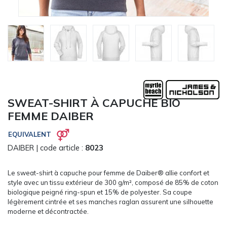
CARRYON
L'ENTREPRISE
SERVICES
FOIRES ET ÉVÉNEMENTS NETWORKING
CATALOGUES & TARIFS
MARQUES & CERTIFICATS
TECHNIQUES MARQUAGE
SWEAT-SHIRT À CAPUCHE BIO
BLOG
FEMME DAIBER
CONTACT
EQUIVALENT
MESSAGE
DAIBER
| code article :
8023
Le sweat-shirt à capuche pour femme de Daiber® allie confort et
style avec un tissu extérieur de 300 g/m², composé de 85% de coton
biologique peigné ring-spun et 15% de polyester. Sa coupe
légèrement cintrée et ses manches raglan assurent une silhouette
moderne et décontractée.