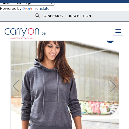
Powered by
Translate
Accueil
Vêtements d'image
Sweat-Shirts
CONNEXION
INSCRIPTION
Sweat-shirt à capuche bio Femme Daiber
PELUCHES
& GOODIES
VÊTEMENTS
DE TRAVAIL
OBJETS
& HIGH-TECH
PARAPLUIES
& BAGAGERIE
VÊTEMENTS
D’IMAGE
VÊTEMENTS
D'IMAGE
LINGE DE
MAISON
NOUVEAUTÉS
ÉCO
RESPONSABLE