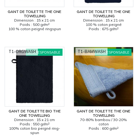
GANT DE TOILETTE THE ONE
GANT DE TOILETTE THE ONE
CARRYON
TOWELLING
TOWELLING
L'ENTREPRISE
Dimension : 15 x 21 cm
Dimension : 15 x 21 cm
Poids : 500 gr/m²
100 % coton peigné
SERVICES
100 % coton peigné ringspun
Poids : 675 gr/m²
FOIRES ET ÉVÉNEMENTS NETWORKING
CATALOGUES & TARIFS
T1-ORGWASH
T1-BAMWASH
MARQUES & CERTIFICATS
ÉCORESPONSABLE
ÉCORESPONSABLE
TECHNIQUES MARQUAGE
BLOG
CONTACT
MESSAGE
GANT DE TOILETTE BIO THE
GANT DE TOILETTE THE ONE
ONE TOWELLING
TOWELLING
Dimension : 15 x 21 cm
70-80% bambou / 30-20%
Poids : 550 gr/m²
coton
100% coton bio peigné ring-
Poids : 600 gr/m²
spun