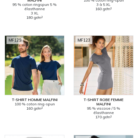
MALFINI
100 % coton ring-spun
95 % coton ringspun 5 %
3 à 5 XL
élasthanne
160 gr/m²
3 XL
180 gr/m²
MF129
MF123
T-SHIRT HOMME MALFINI
T-SHIRT ROBE FEMME
100 % coton ring-spun
MALFINI
160 gr/m²
95 % viscose / 5 %
élasthanne
170 gr/m²