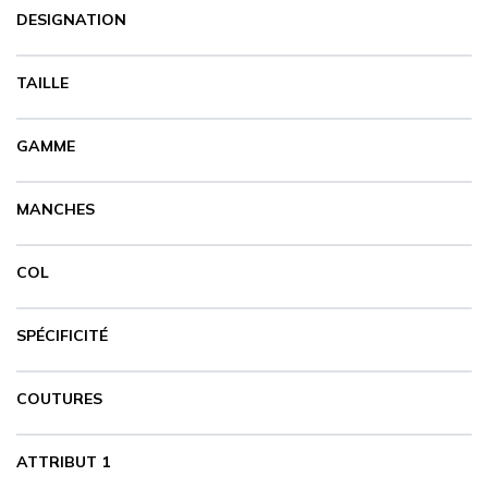
DESIGNATION
CARRYON
L'ENTREPRISE
TAILLE
SERVICES
FOIRES ET ÉVÉNEMENTS NETWORKING
GAMME
CATALOGUES & TARIFS
MARQUES & CERTIFICATS
MANCHES
TECHNIQUES MARQUAGE
BLOG
CONTACT
COL
MESSAGE
SPÉCIFICITÉ
COUTURES
ATTRIBUT 1