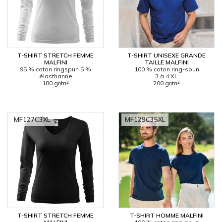
T-SHIRT STRETCH FEMME
T-SHIRT UNISEXE GRANDE
MALFINI
TAILLE MALFINI
95 % coton ringspun 5 %
100 % coton ring-spun
élasthanne
3 à 4 XL
180 gr/m²
200 gr/m²
MF127C3XL
MF129C35XL
T-SHIRT STRETCH FEMME
T-SHIRT HOMME MALFINI