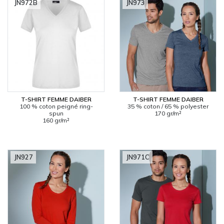
JN972B
JN973
T-SHIRT FEMME DAIBER
T-SHIRT FEMME DAIBER
100 % coton peigné ring-
35 % coton / 65 % polyester
spun
170 gr/m²
160 gr/m²
JN927
JN971C