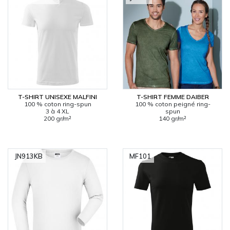
T-SHIRT UNISEXE MALFINI
T-SHIRT FEMME DAIBER
100 % coton ring-spun
100 % coton peigné ring-
3 à 4 XL
spun
200 gr/m²
140 gr/m²
JN913KB
MF101