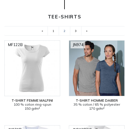
TEE-SHIRTS
«
1
2
3
»
(current)
MF122B
JN974
T-SHIRT FEMME MALFINI
T-SHIRT HOMME DAIBER
100 % coton ring-spun
35 % coton / 65 % polyester
150 gr/m²
170 gr/m²