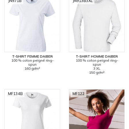
JN971B
JN913B3XL
T-SHIRT FEMME DAIBER
T-SHIRT HOMME DAIBER
100 % coton peigné ring-
100 % coton peigné ring-
spun
spun
160 gr/m²
3 XL
150 gr/m²
MF134B
MF122