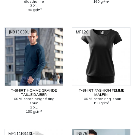
élasthanne
160 gr/m²
3 XL
180 gr/m²
JN913C3XL
MF120
T-SHIRT HOMME GRANDE
T-SHIRT FASHION FEMME
TAILLE DAIBER
MALFINI
100 % coton peigné ring-
100 % coton ring-spun
spun
150 gr/m²
3 XL
150 gr/m²
MF111B34XL
JN975