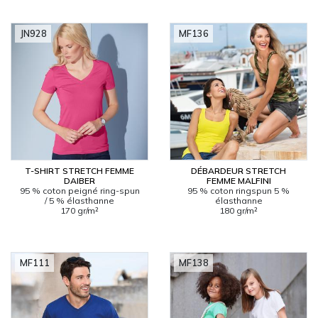
JN928
MF136
T-SHIRT STRETCH FEMME
DÉBARDEUR STRETCH
DAIBER
FEMME MALFINI
95 % coton peigné ring-spun
95 % coton ringspun 5 %
/ 5 % élasthanne
élasthanne
170 gr/m²
180 gr/m²
MF111
MF138