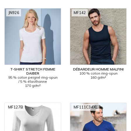
JN926
MF142
T-SHIRT STRETCH FEMME
DÉBARDEUR HOMME MALFINI
DAIBER
100 % coton ring-spun
95 % coton peigné ring-spun
160 gr/m²
/ 5 % élasthanne
170 gr/m²
MF127B
MF111C34XL