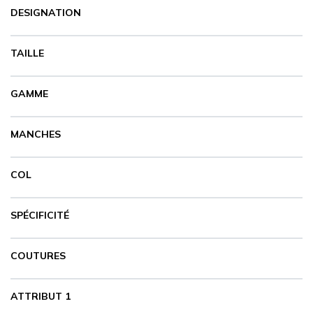
DESIGNATION
CARRYON
L'ENTREPRISE
TAILLE
SERVICES
FOIRES ET ÉVÉNEMENTS NETWORKING
GAMME
CATALOGUES & TARIFS
MARQUES & CERTIFICATS
MANCHES
TECHNIQUES MARQUAGE
BLOG
CONTACT
COL
MESSAGE
SPÉCIFICITÉ
COUTURES
ATTRIBUT 1