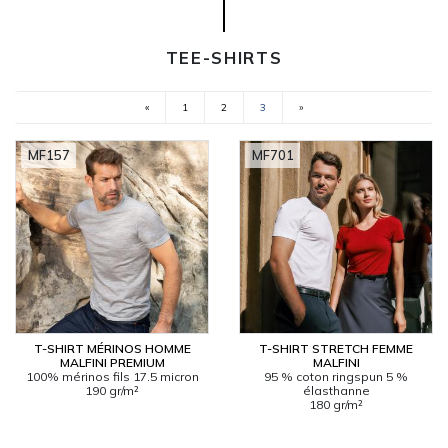
TEE-SHIRTS
«
1
2
3
»
(current)
MF157
MF701
T-SHIRT MÉRINOS HOMME
T-SHIRT STRETCH FEMME
MALFINI PREMIUM
MALFINI
100% mérinos fils 17.5 micron
95 % coton ringspun 5 %
190 gr/m²
élasthanne
180 gr/m²