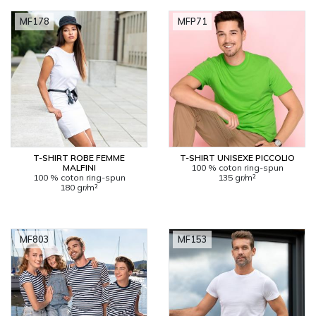
MF178
MFP71
T-SHIRT ROBE FEMME
T-SHIRT UNISEXE PICCOLIO
MALFINI
100 % coton ring-spun
100 % coton ring-spun
135 gr/m²
180 gr/m²
MF803
MF153