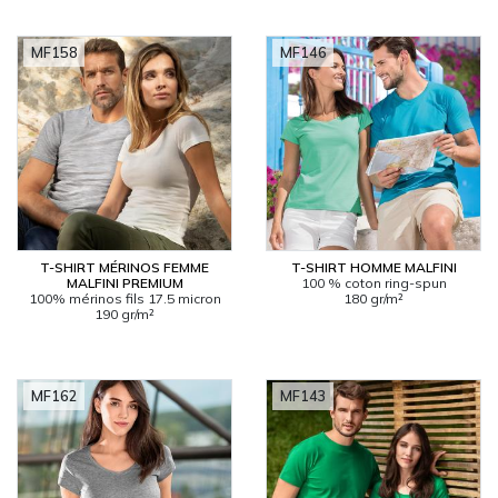
MF158
MF146
T-SHIRT MÉRINOS FEMME
T-SHIRT HOMME MALFINI
MALFINI PREMIUM
100 % coton ring-spun
100% mérinos fils 17.5 micron
180 gr/m²
190 gr/m²
MF162
MF143