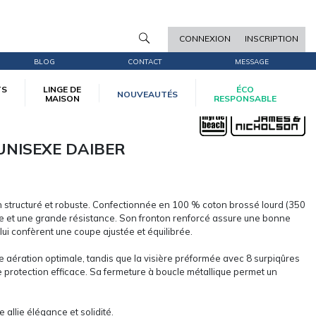
CONNEXION
INSCRIPTION
BLOG
CONTACT
MESSAGE
TS
LINGE DE
ÉCO
NOUVEAUTÉS
MAISON
RESPONSABLE
UNISEXE DAIBER
 structuré et robuste. Confectionnée en 100 % coton brossé lourd (350
isse et une grande résistance. Son fronton renforcé assure une bonne
ui confèrent une coupe ajustée et équilibrée.
e aération optimale, tandis que la visière préformée avec 8 surpiqûres
ne protection efficace. Sa fermeture à boucle métallique permet un
 allie élégance et solidité.