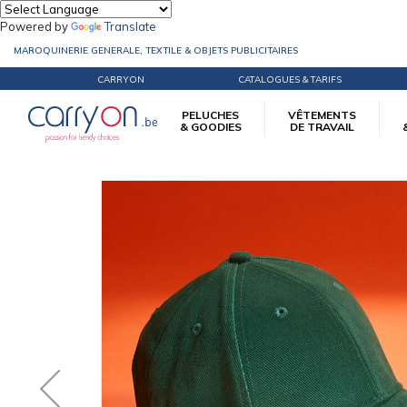
Powered by
Translate
MAROQUINERIE GENERALE, TEXTILE & OBJETS PUBLICITAIRES
CARRYON
CATALOGUES & TARIFS
PELUCHES
VÊTEMENTS
& GOODIES
DE TRAVAIL
Accueil
Vêtements d’image
Casquettes
Casquette Unie Unisexe Daiber