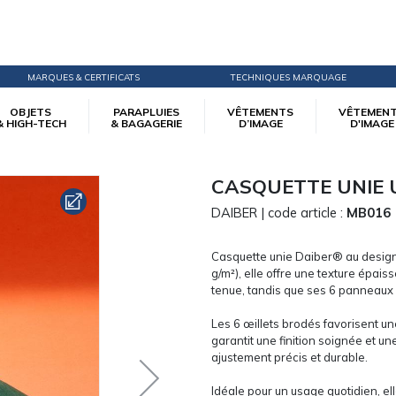
MARQUES & CERTIFICATS
TECHNIQUES MARQUAGE
OBJETS
PARAPLUIES
VÊTEMENTS
VÊTEMEN
& HIGH-TECH
& BAGAGERIE
D’IMAGE
D'IMAGE
CASQUETTE UNIE 
DAIBER
| code article :
MB016
Casquette unie Daiber® au design
g/m²), elle offre une texture épa
tenue, tandis que ses 6 panneaux l
Les 6 œillets brodés favorisent un
garantit une finition soignée et u
ajustement précis et durable.
Idéale pour un usage quotidien, elle