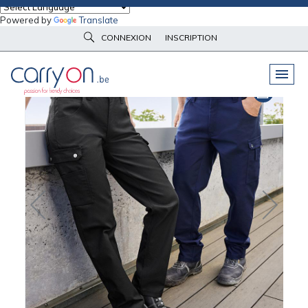
Powered by
Translate
Accueil
Vêtements de travail
Pantalons de travail
CONNEXION
INSCRIPTION
Pantalon de travail court Unisexe Daiber
PELUCHES
& GOODIES
VÊTEMENTS
DE TRAVAIL
OBJETS
& HIGH-TECH
PARAPLUIES
& BAGAGERIE
VÊTEMENTS
D’IMAGE
VÊTEMENTS
D'IMAGE
LINGE DE
MAISON
NOUVEAUTÉS
ÉCO
RESPONSABLE