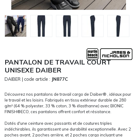
CARRYON
L'ENTREPRISE
SERVICES
FOIRES ET ÉVÉNEMENTS NETWORKING
CATALOGUES & TARIFS
MARQUES & CERTIFICATS
TECHNIQUES MARQUAGE
PANTALON DE TRAVAIL COURT
BLOG
UNISEXE DAIBER
CONTACT
DAIBER
| code article :
JN877C
MESSAGE
Découvrez nos pantalons de travail cargo de Daiber® , idéaux pour
le travail et les loisirs. Fabriqués en tissu extérieur durable de 280
g/m² (64 % polyester, 33 % coton, 3 % élasthanne) avec BIONIC
FINISH®ECO, ces pantalons offrent confort et résistance.
Dotés d'une ceinture avec passants et de coutures triples
indéchirables, ils garantissent une durabilité exceptionnelle. Avec 2
poches avant, 2 poches arrière, et 2 poches cargo incluant une