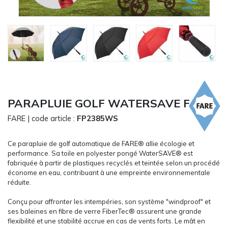
CARRYON
L'ENTREPRISE
SERVICES
FOIRES ET ÉVÉNEMENTS NETWORKING
CATALOGUES & TARIFS
MARQUES & CERTIFICATS
TECHNIQUES MARQUAGE
PARAPLUIE GOLF WATERSAVE FARE
BLOG
FARE
| code article :
FP2385WS
CONTACT
MESSAGE
Ce parapluie de golf automatique de FARE® allie écologie et
performance. Sa toile en polyester pongé WaterSAVE® est
fabriquée à partir de plastiques recyclés et teintée selon un procédé
économe en eau, contribuant à une empreinte environnementale
réduite.
Conçu pour affronter les intempéries, son système "windproof" et
ses baleines en fibre de verre FiberTec® assurent une grande
flexibilité et une stabilité accrue en cas de vents forts. Le mât en