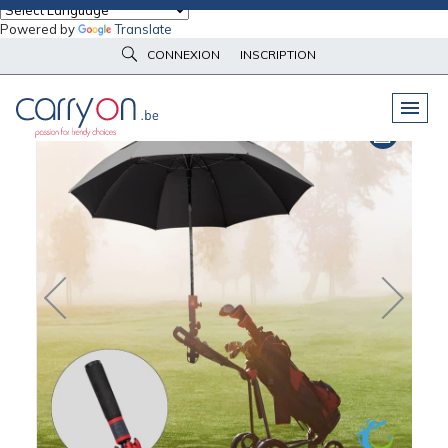
Powered by
Translate
Accueil
Parapluies & bagagerie
Parapluies
CONNEXION
INSCRIPTION
Parapluie golf watersave FARE
PELUCHES
& GOODIES
VÊTEMENTS
DE TRAVAIL
OBJETS
& HIGH-TECH
PARAPLUIES
& BAGAGERIE
VÊTEMENTS
D’IMAGE
VÊTEMENTS
D'IMAGE
LINGE DE
MAISON
NOUVEAUTÉS
ÉCO
RESPONSABLE