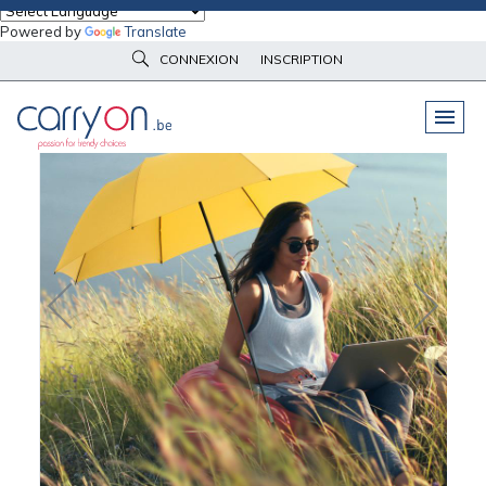
Powered by
Translate
Accueil
Parapluies & bagagerie
Parapluies
Parasol FARE
CONNEXION
INSCRIPTION
PELUCHES
& GOODIES
VÊTEMENTS
DE TRAVAIL
OBJETS
& HIGH-TECH
PARAPLUIES
& BAGAGERIE
VÊTEMENTS
D’IMAGE
VÊTEMENTS
D'IMAGE
LINGE DE
MAISON
NOUVEAUTÉS
ÉCO
RESPONSABLE