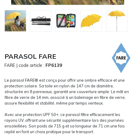
CARRYON
L'ENTREPRISE
SERVICES
FOIRES ET ÉVÉNEMENTS NETWORKING
CATALOGUES & TARIFS
MARQUES & CERTIFICATS
PARASOL FARE
TECHNIQUES MARQUAGE
FARE
| code article :
FP6139
BLOG
CONTACT
Le parasol FARE® est conçu pour offrir une ombre efficace et une
MESSAGE
protection solaire. Sa toile en nylon de 147 cm de diamètre,
structurée en 8 panneaux, garantit une couverture ample. Le mât en
fibre de verre de 14 mm, associé à un baleinage en fibre de verre,
assure flexibilité et stabilité, même par temps venteux.
Avec une protection UPF 50+, ce parasol filtre efficacement les
rayons UV, offrant une sécurité supplémentaire lors des journées
ensoleillées. Son poids de 715 g et sa longueur de 71 cm une fois
replié en font un choix pratique pour le transport.