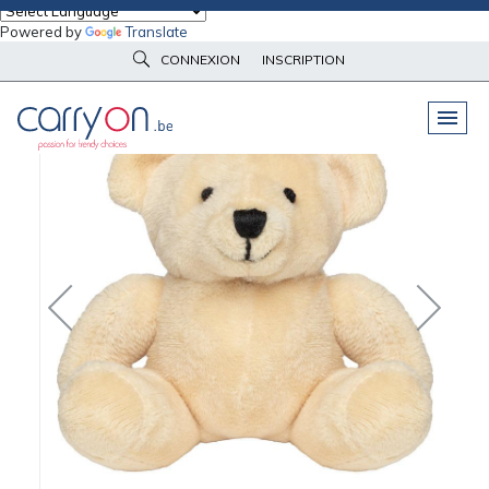
Powered by
Translate
Accueil
Peluches & Goodies
Peluches
Peluche ours MBW
CONNEXION
INSCRIPTION
PELUCHES
& GOODIES
VÊTEMENTS
DE TRAVAIL
OBJETS
& HIGH-TECH
PARAPLUIES
& BAGAGERIE
VÊTEMENTS
D’IMAGE
VÊTEMENTS
D'IMAGE
LINGE DE
MAISON
NOUVEAUTÉS
ÉCO
RESPONSABLE