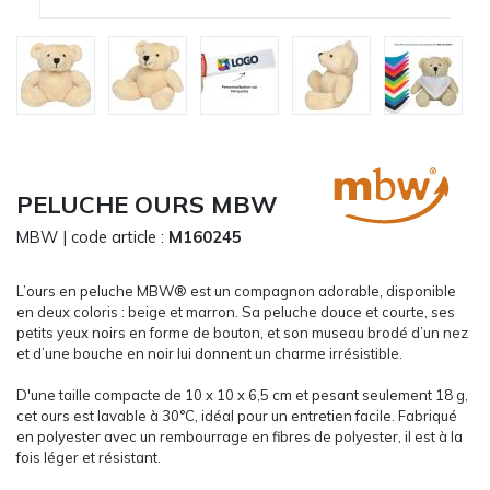
CARRYON
L'ENTREPRISE
SERVICES
FOIRES ET ÉVÉNEMENTS NETWORKING
CATALOGUES & TARIFS
MARQUES & CERTIFICATS
PELUCHE OURS MBW
TECHNIQUES MARQUAGE
MBW
| code article :
M160245
BLOG
CONTACT
L’ours en peluche MBW® est un compagnon adorable, disponible
MESSAGE
en deux coloris : beige et marron. Sa peluche douce et courte, ses
petits yeux noirs en forme de bouton, et son museau brodé d’un nez
et d’une bouche en noir lui donnent un charme irrésistible.
D'une taille compacte de 10 x 10 x 6,5 cm et pesant seulement 18 g,
cet ours est lavable à 30°C, idéal pour un entretien facile. Fabriqué
en polyester avec un rembourrage en fibres de polyester, il est à la
fois léger et résistant.