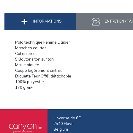
INFORMATIONS
ENTRETIEN / TA
Polo technique Femme Daiber
Manches courtes
Col en tricot
5 Boutons ton sur ton
Maille piquée
Coupe légèrement cintrée
Étiquette Tear Off® détachable
100% polyester
170 gr/m²
Hoverheide 6C
2540 Hove
Belgium