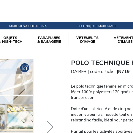
MARQUES & CERTIFICATS
TECHNIQUES MARQUAGE
OBJETS
PARAPLUIES
VÊTEMENTS
VÊTEMEN
& HIGH-TECH
& BAGAGERIE
D’IMAGE
D'IMAGE
POLO TECHNIQUE 
DAIBER
| code article :
JN719
Le polo technique femme en micro 
léger 100% polyester (170 g/m²), 
transpiration.
Doté d’un col tricoté et de cinq b
met en valeur la silhouette tout e
rebranding facile, idéal pour perso
Parfait pour les activités sportive