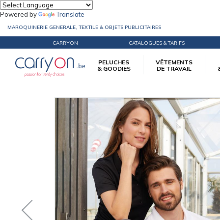
Powered by
Translate
MAROQUINERIE GENERALE, TEXTILE & OBJETS PUBLICITAIRES
CARRYON
CATALOGUES & TARIFS
PELUCHES
VÊTEMENTS
& GOODIES
DE TRAVAIL
Accueil
Vêtements d'image
Polos
Polo technique Femme Daiber