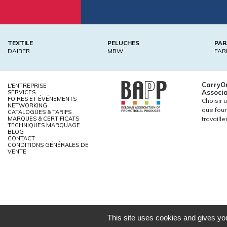
TEXTILE
PELUCHES
PAR
DAIBER
MBW
FAR
CarryO
L'ENTREPRISE
Associa
SERVICES
FOIRES ET ÉVÉNEMENTS
Choisir 
NETWORKING
que four
CATALOGUES & TARIFS
MARQUES & CERTIFICATS
travaill
TECHNIQUES MARQUAGE
BLOG
CONTACT
CONDITIONS GÉNÉRALES DE
VENTE
This site uses cookies and gives you