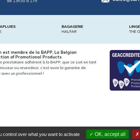
de 13h30 à 17h
APLUIES
BAGAGERIE
LING
E
HALFAR
THE 
n est membre de la BAPP, La Belgian
tion of Promotional Products
un prestataire adhérent à la BAPP, que ce soit en tant
nisseur ou revendeur, c’est avoir la garantie de
er avec un professionnel !
 control over what you want to activate
OK, accept all