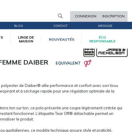
CONNEXION
INSCRIPTION
BLOG
CONTACT
MESSAGE
TS
LINGE DE
ÉCO
NOUVEAUTÉS
MAISON
RESPONSABLE
FEMME DAIBER
EQUIVALENT
polyester de Daiber® allie performance et confort avec son tissu
respirant et à séchage rapide pour une régulation optimale de la
outons ton sur ton, ce polo présente une coupe légèrement cintrée qui
n restant fonctionnel. L’étiquette Tear Off® détachable permet un
nnaliser le produit.
s ou quotidiennes, ce modèle technique assure style et praticité,