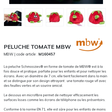
CARRYON
L'ENTREPRISE
SERVICES
FOIRES ET ÉVÉNEMENTS NETWORKING
CATALOGUES & TARIFS
MARQUES & CERTIFICATS
PELUCHE TOMATE MBW
TECHNIQUES MARQUAGE
MBW
| code article :
M160457
BLOG
CONTACT
La peluche Schmoozies® en forme de tomate de MBW® est à la
MESSAGE
fois douce et pratique, parfaite pour les enfants et pour nettoyer les
écrans. Avec un diamètre de 7 cm, elle tient facilement dans la main
et se distingue par son design attrayant : une tomate rouge vif avec
des feuilles vertes et un sourire amical.
Le dessous en microfibre permet de nettoyer efficacement les
surfaces lisses comme les écrans de téléphone ou les présentoirs.
Conforme à la norme EN 71, elle est sûre pour les enfants de moins