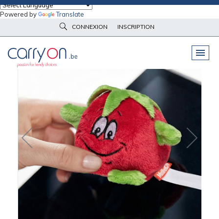
Powered by
Translate
Accueil
Peluches & Goodies
Schmoozies
Peluche tomate MBW
CONNEXION
INSCRIPTION
PELUCHES
& GOODIES
VÊTEMENTS
DE TRAVAIL
OBJETS
& HIGH-TECH
PARAPLUIES
& BAGAGERIE
VÊTEMENTS
D’IMAGE
VÊTEMENTS
D'IMAGE
LINGE DE
MAISON
NOUVEAUTÉS
ÉCO
RESPONSABLE