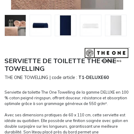
CARRYON
L'ENTREPRISE
SERVICES
FOIRES ET ÉVÉNEMENTS NETWORKING
CATALOGUES & TARIFS
MARQUES & CERTIFICATS
TECHNIQUES MARQUAGE
SERVIETTE DE TOILETTE THE ONE
BLOG
TOWELLING
CONTACT
THE ONE TOWELLING
| code article :
T1-DELUXE60
MESSAGE
Serviette de toilette The One Towelling de la gamme DELUXE en 100
% coton peigné ringspun, offrant douceur, résistance et absorption
optimale grâce à son grammage généreux de 550 gr/m².
Avec ses dimensions pratiques de 60 x 110 cm, cette serviette est
idéale au quotidien. Elle possède une finition soignée avec galon en
double surpiqûre sur les longueurs, garantissant une meilleure
durabilité. Son liteau placé près du bord permet une