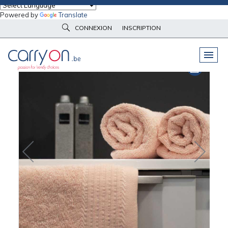
Powered by
Translate
Accueil
Linge de maison
Serviettes et draps
CONNEXION
INSCRIPTION
Serviette de toilette The One Towelling
PELUCHES
& GOODIES
VÊTEMENTS
DE TRAVAIL
OBJETS
& HIGH-TECH
PARAPLUIES
& BAGAGERIE
VÊTEMENTS
D’IMAGE
VÊTEMENTS
D'IMAGE
LINGE DE
MAISON
NOUVEAUTÉS
ÉCO
RESPONSABLE