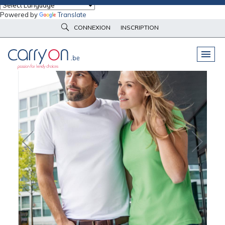
Powered by
Translate
Accueil
Vêtements d'image
Tee-Shirts
T-shirt Femme Daiber
CONNEXION
INSCRIPTION
PELUCHES
& GOODIES
VÊTEMENTS
DE TRAVAIL
OBJETS
& HIGH-TECH
PARAPLUIES
& BAGAGERIE
VÊTEMENTS
D’IMAGE
VÊTEMENTS
D'IMAGE
LINGE DE
MAISON
NOUVEAUTÉS
ÉCO
RESPONSABLE