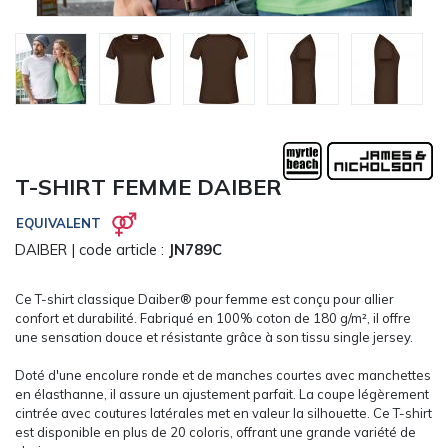
CARRYON
L'ENTREPRISE
SERVICES
FOIRES ET ÉVÉNEMENTS NETWORKING
CATALOGUES & TARIFS
MARQUES & CERTIFICATS
T-SHIRT FEMME DAIBER
TECHNIQUES MARQUAGE
BLOG
EQUIVALENT
CONTACT
DAIBER
| code article :
JN789C
MESSAGE
Ce T-shirt classique Daiber® pour femme est conçu pour allier
confort et durabilité. Fabriqué en 100% coton de 180 g/m², il offre
une sensation douce et résistante grâce à son tissu single jersey.
Doté d'une encolure ronde et de manches courtes avec manchettes
en élasthanne, il assure un ajustement parfait. La coupe légèrement
cintrée avec coutures latérales met en valeur la silhouette. Ce T-shirt
est disponible en plus de 20 coloris, offrant une grande variété de