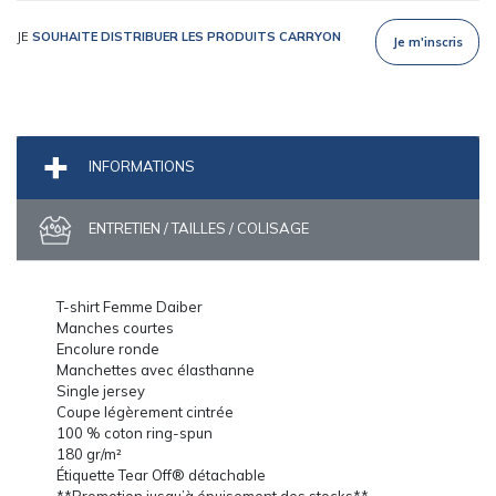
JE
SOUHAITE DISTRIBUER LES PRODUITS CARRYON
Je m'inscris
INFORMATIONS
ENTRETIEN / TAILLES / COLISAGE
T-shirt Femme Daiber
Manches courtes
Encolure ronde
Manchettes avec élasthanne
Single jersey
Coupe légèrement cintrée
100 % coton ring-spun
180 gr/m²
Étiquette Tear Off® détachable
**Promotion jusqu’à épuisement des stocks**