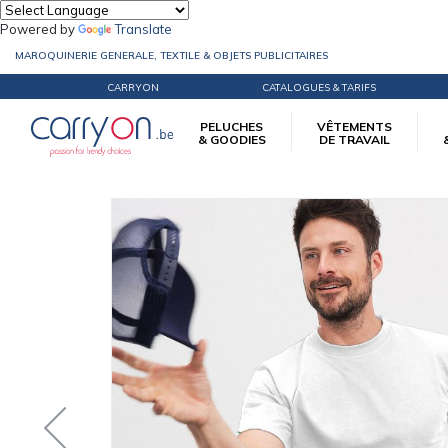
Powered by
Translate
MAROQUINERIE GENERALE, TEXTILE & OBJETS PUBLICITAIRES
CARRYON
CATALOGUES & TARIFS
PELUCHES
VÊTEMENTS
& GOODIES
DE TRAVAIL
Accueil
Vêtements d'image
Tee-Shirts
T-shirt Homme Daiber