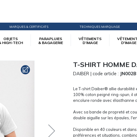
MARQUES & CERTIFICATS
TECHNIQUES MARQUAGE
OBJETS
PARAPLUIES
VÊTEMENTS
VÊTEMEN
& HIGH-TECH
& BAGAGERIE
D’IMAGE
D'IMAGE
T-SHIRT HOMME D
DAIBER
| code article :
JN002B
Le T-shirt Daiber® allie durabilit
100% coton peigné ring-spun, il o
encolure ronde avec élasthanne as
Avec sa bande de propreté et coupe 
double aiguille sur les épaules, l'
Disponible en 40 couleurs et dans d
préférences et situations, combina