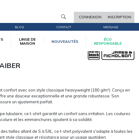
CONNEXION
INSCRIPTION
BLOG
CONTACT
MESSAGE
TS
LINGE DE
ÉCO
NOUVEAUTÉS
MAISON
RESPONSABLE
AIBER
é et confort avec son style classique heavyweight (180 g/m²). Conçu en
ffre une douceur exceptionnelle et une grande robustesse. Son
sure un ajustement parfait.
tubulaire, ce t-shirt garantit un confort sans irritation. Les coutures
encolure et les emmanchures ajoutent à sa solidité.
es tailles allant de S à 5XL, ce t-shirt polyvalent s'adapte à toutes les
nt style classique et résistance pour un usage quotidien.