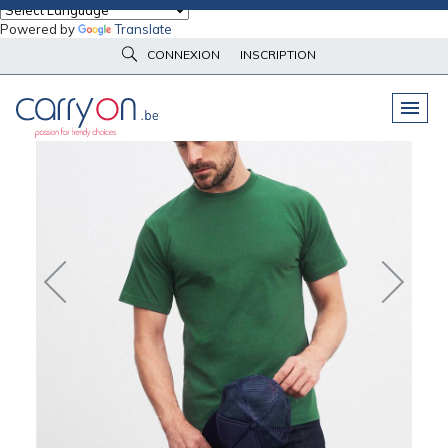
Powered by
Translate
Accueil
Vêtements d'image
Tee-Shirts
T-shirt Homme Daiber
CONNEXION
INSCRIPTION
PELUCHES
& GOODIES
VÊTEMENTS
DE TRAVAIL
OBJETS
& HIGH-TECH
PARAPLUIES
& BAGAGERIE
VÊTEMENTS
D’IMAGE
VÊTEMENTS
D'IMAGE
LINGE DE
MAISON
NOUVEAUTÉS
ÉCO
RESPONSABLE