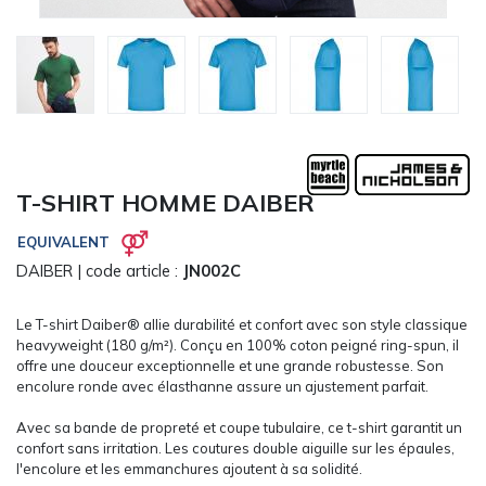
CARRYON
L'ENTREPRISE
SERVICES
FOIRES ET ÉVÉNEMENTS NETWORKING
CATALOGUES & TARIFS
MARQUES & CERTIFICATS
T-SHIRT HOMME DAIBER
TECHNIQUES MARQUAGE
BLOG
EQUIVALENT
CONTACT
DAIBER
| code article :
JN002C
MESSAGE
Le T-shirt Daiber® allie durabilité et confort avec son style classique
heavyweight (180 g/m²). Conçu en 100% coton peigné ring-spun, il
offre une douceur exceptionnelle et une grande robustesse. Son
encolure ronde avec élasthanne assure un ajustement parfait.
Avec sa bande de propreté et coupe tubulaire, ce t-shirt garantit un
confort sans irritation. Les coutures double aiguille sur les épaules,
l'encolure et les emmanchures ajoutent à sa solidité.