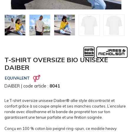
CARRYON
L'ENTREPRISE
SERVICES
FOIRES ET ÉVÉNEMENTS NETWORKING
CATALOGUES & TARIFS
MARQUES & CERTIFICATS
TECHNIQUES MARQUAGE
T-SHIRT OVERSIZE BIO UNISEXE
BLOG
DAIBER
CONTACT
EQUIVALENT
MESSAGE
DAIBER
| code article :
8041
Le T-shirt oversize unisexe Daiber® allie style décontracté et
confort grâce à sa coupe ample et ses manches courtes. L’encolure
ronde avec élasthanne et la bande de propreté ton sur ton
garantissent une tenue parfaite et une finition soignée.
Conçu en 100 % coton bio peigné ring-spun, ce modèle heavy