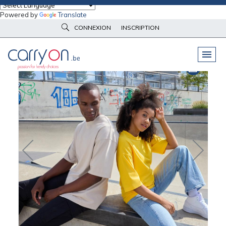
Powered by
Translate
Accueil
Vêtements d'image
Tee-Shirts
CONNEXION
INSCRIPTION
T-shirt oversize bio Unisexe Daiber
PELUCHES
& GOODIES
VÊTEMENTS
DE TRAVAIL
OBJETS
& HIGH-TECH
PARAPLUIES
& BAGAGERIE
VÊTEMENTS
D’IMAGE
VÊTEMENTS
D'IMAGE
LINGE DE
MAISON
NOUVEAUTÉS
ÉCO
RESPONSABLE