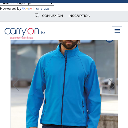
Powered by
Translate
Accueil
Vêtements d'image
Vestes et coupe-vents
CONNEXION
INSCRIPTION
Veste softshell légère Homme Daiber
PELUCHES
& GOODIES
VÊTEMENTS
DE TRAVAIL
OBJETS
& HIGH-TECH
PARAPLUIES
& BAGAGERIE
VÊTEMENTS
D’IMAGE
VÊTEMENTS
D'IMAGE
LINGE DE
MAISON
NOUVEAUTÉS
ÉCO
RESPONSABLE