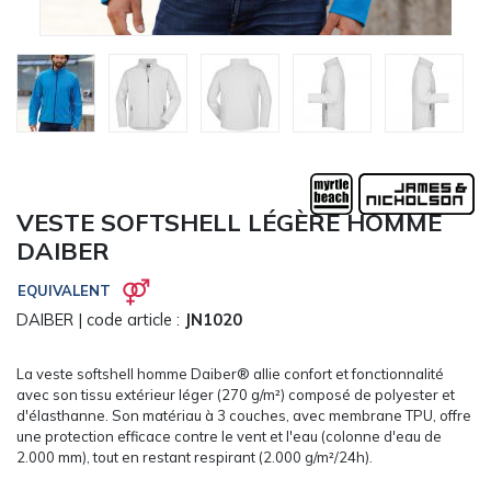
CARRYON
L'ENTREPRISE
SERVICES
FOIRES ET ÉVÉNEMENTS NETWORKING
CATALOGUES & TARIFS
MARQUES & CERTIFICATS
TECHNIQUES MARQUAGE
VESTE SOFTSHELL LÉGÈRE HOMME
BLOG
DAIBER
CONTACT
EQUIVALENT
MESSAGE
DAIBER
| code article :
JN1020
La veste softshell homme Daiber® allie confort et fonctionnalité
avec son tissu extérieur léger (270 g/m²) composé de polyester et
d'élasthanne. Son matériau à 3 couches, avec membrane TPU, offre
une protection efficace contre le vent et l'eau (colonne d'eau de
2.000 mm), tout en restant respirant (2.000 g/m²/24h).