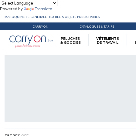
Powered by
Translate
MAROQUINERIE GENERALE, TEXTILE & OBJETS PUBLICITAIRES
CARRYON
CATALOGUES & TARIFS
PELUCHES
VÊTEMENTS
& GOODIES
DE TRAVAIL
Accueil
éco-responsable
Linge de maison
Gants de toilette
FILTRES