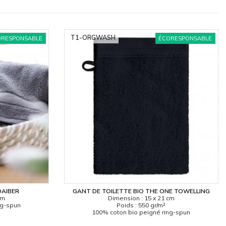
T1-ORGWASH
ORESPONSABLE
ÉCORESPONSABLE
DAIBER
GANT DE TOILETTE BIO THE ONE TOWELLING
cm
Dimension : 15 x 21 cm
ng-spun
Poids : 550 gr/m²
100% coton bio peigné ring-spun