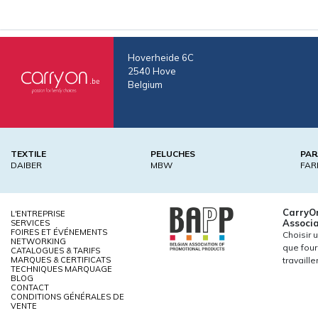
Hoverheide 6C
2540 Hove
Belgium
TEXTILE
PELUCHES
PAR
DAIBER
MBW
FAR
CarryO
L'ENTREPRISE
Associa
SERVICES
FOIRES ET ÉVÉNEMENTS
Choisir 
NETWORKING
que four
CATALOGUES & TARIFS
MARQUES & CERTIFICATS
travaill
TECHNIQUES MARQUAGE
BLOG
CONTACT
CONDITIONS GÉNÉRALES DE
VENTE