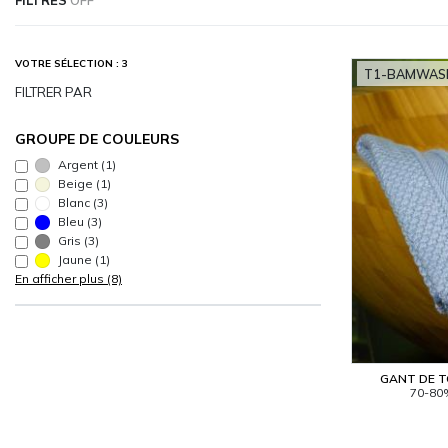
VOTRE SÉLECTION : 3
T1-BAMWAS
FILTRER PAR
GROUPE DE COULEURS
Argent
(1)
Beige
(1)
Blanc
(3)
Bleu
(3)
Gris
(3)
Jaune
(1)
En afficher plus (8)
GANT DE T
70-80