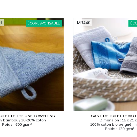
H
MB440
ÉCORESPONSABLE
ÉC
OILETTE THE ONE TOWELLING
GANT DE TOILETTE BIO 
% bambou / 30-20% coton
Dimension : 15 x 21 
Poids : 600 gr/m²
100% coton bio peigné ri
Poids : 420 gr/m²