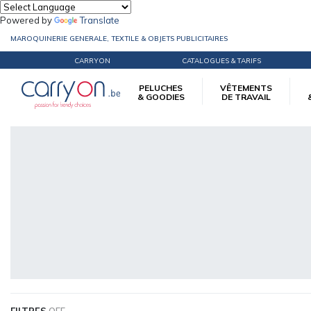
Powered by
Translate
MAROQUINERIE GENERALE, TEXTILE & OBJETS PUBLICITAIRES
CARRYON
CATALOGUES & TARIFS
PELUCHES
VÊTEMENTS
& GOODIES
DE TRAVAIL
Accueil
éco-responsable
Vêtements d'image
Chemises
FILTRES