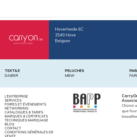
Hoverheide 6C
2540 Hove
Belgium
TEXTILE
PELUCHES
PAR
DAIBER
MBW
FAR
CarryO
L'ENTREPRISE
Associa
SERVICES
FOIRES ET ÉVÉNEMENTS
Choisir 
NETWORKING
que four
CATALOGUES & TARIFS
MARQUES & CERTIFICATS
travaill
TECHNIQUES MARQUAGE
BLOG
CONTACT
CONDITIONS GÉNÉRALES DE
VENTE