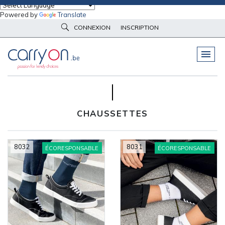
Powered by
Translate
Accueil
éco-responsable
Vêtements d'image
Chaussettes
CONNEXION
INSCRIPTION
VOTRE SÉLECTION : 2
PELUCHES
& GOODIES
GROUPE DE COULEURS
VÊTEMENTS
DE TRAVAIL
OBJETS
& HIGH-TECH
CHAUSSETTES
PARAPLUIES
& BAGAGERIE
VÊTEMENTS
D’IMAGE
8032
8031
ÉCORESPONSABLE
ÉCORESPONSABLE
VÊTEMENTS
D'IMAGE
LINGE DE
MAISON
NOUVEAUTÉS
ÉCO
RESPONSABLE