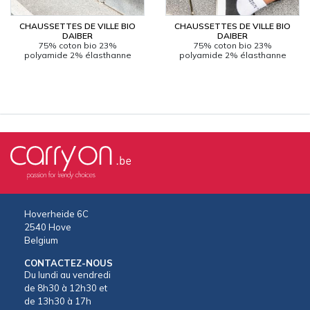
CHAUSSETTES DE VILLE BIO
CHAUSSETTES DE VILLE BIO
CARRYON
DAIBER
DAIBER
L'ENTREPRISE
75% coton bio 23%
75% coton bio 23%
polyamide 2% élasthanne
polyamide 2% élasthanne
SERVICES
FOIRES ET ÉVÉNEMENTS NETWORKING
CATALOGUES & TARIFS
MARQUES & CERTIFICATS
TECHNIQUES MARQUAGE
BLOG
CONTACT
MESSAGE
Hoverheide 6C
2540 Hove
Belgium
CONTACTEZ-NOUS
Du lundi au vendredi
de 8h30 à 12h30 et
de 13h30 à 17h