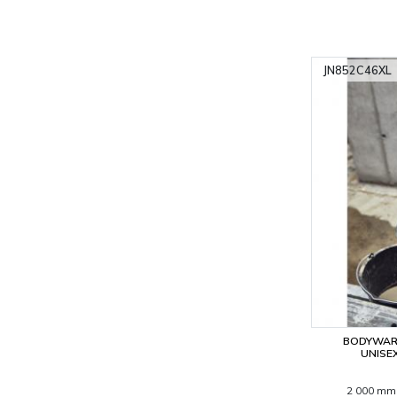
JN852C46XL
BODYWARM
UNISE
2 000 mm 