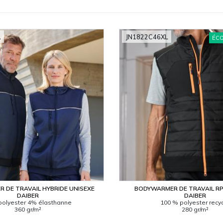
L
JN1822C46XL
ÉC
 DE TRAVAIL HYBRIDE UNISEXE
BODYWARMER DE TRAVAIL R
DAIBER
DAIBER
polyester 4% élasthanne
100 % polyester recy
360 gr/m²
280 gr/m²