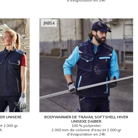
d'évaporation en 24h
JN854
ER UNISEXE
BODYWARMER DE TRAVAIL SOFTSHELL HIVER
UNISEXE DAIBER
t 2 000 gr
100 % polyester
4h
2 000 mm de colonne d'eau et 2 000 gr
d'évaporation en 24h