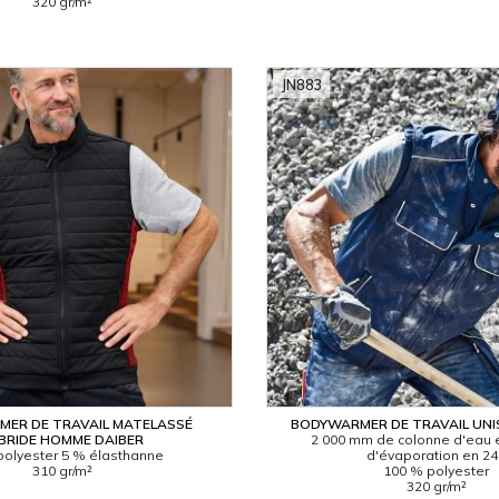
320 gr/m²
JN883
ER DE TRAVAIL MATELASSÉ
BODYWARMER DE TRAVAIL UNI
BRIDE HOMME DAIBER
2 000 mm de colonne d'eau e
polyester 5 % élasthanne
d'évaporation en 2
310 gr/m²
100 % polyester
320 gr/m²