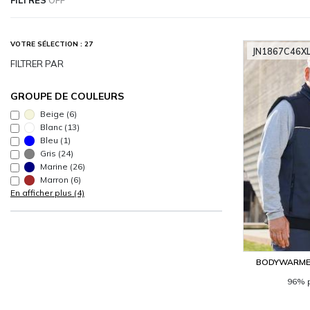
VOTRE SÉLECTION : 27
JN1867C46X
FILTRER PAR
GROUPE DE COULEURS
Beige
(6)
Blanc
(13)
Bleu
(1)
Gris
(24)
Marine
(26)
Marron
(6)
En afficher plus (4)
BODYWARMER
96% 