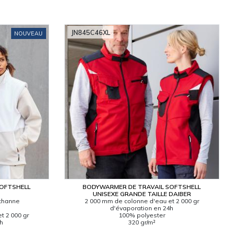
JN845C46XL
NOUVEAU
SOFTSHELL
BODYWARMER DE TRAVAIL SOFTSHELL
UNISEXE GRANDE TAILLE DAIBER
sthanne
2 000 mm de colonne d'eau et 2 000 gr
d'évaporation en 24h
t 2 000 gr
100% polyester
4h
320 gr/m²