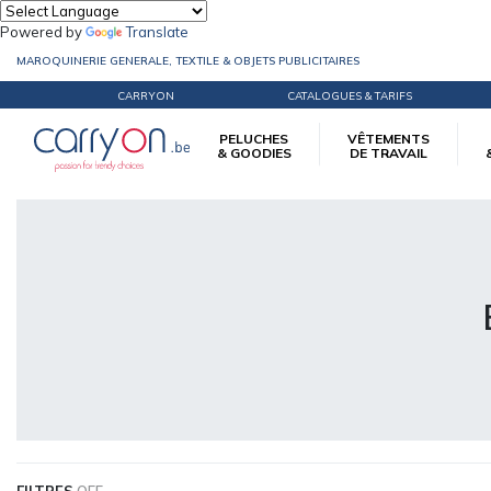
Powered by
Translate
MAROQUINERIE GENERALE, TEXTILE & OBJETS PUBLICITAIRES
CARRYON
CATALOGUES & TARIFS
PELUCHES
VÊTEMENTS
& GOODIES
DE TRAVAIL
Accueil
Vêtements de travail
Bodywarmers de travail
FILTRES