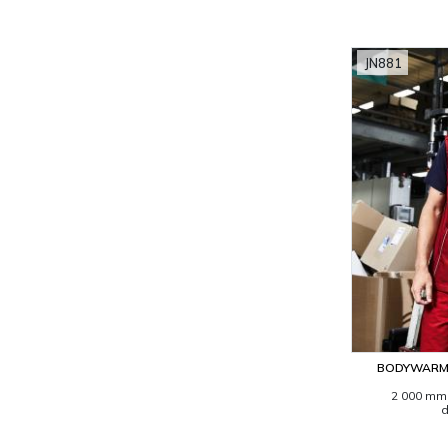
JN881
BODYWARME
2 000 mm 
d