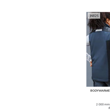
JN825
BODYWARMER
2 000 mm 
d