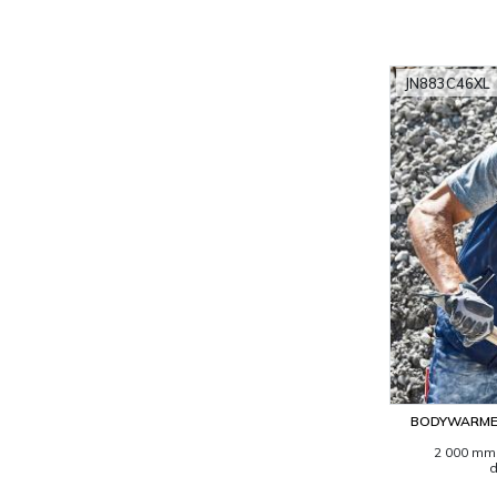
JN883C46XL
BODYWARMER
2 000 mm 
d