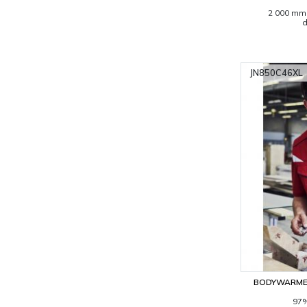
2 000 mm 
d
JN850C46XL
BODYWARMER
97%