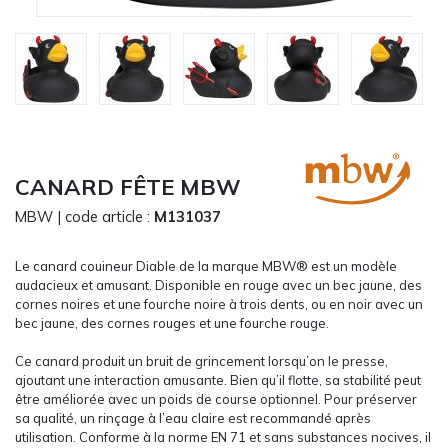
CARRYON
L'ENTREPRISE
SERVICES
FOIRES ET ÉVÉNEMENTS NETWORKING
CATALOGUES & TARIFS
MARQUES & CERTIFICATS
CANARD FÊTE MBW
TECHNIQUES MARQUAGE
MBW
| code article :
M131037
BLOG
CONTACT
Le canard couineur Diable de la marque MBW® est un modèle
MESSAGE
audacieux et amusant. Disponible en rouge avec un bec jaune, des
cornes noires et une fourche noire à trois dents, ou en noir avec un
bec jaune, des cornes rouges et une fourche rouge.
Ce canard produit un bruit de grincement lorsqu’on le presse,
ajoutant une interaction amusante. Bien qu’il flotte, sa stabilité peut
être améliorée avec un poids de course optionnel. Pour préserver
sa qualité, un rinçage à l’eau claire est recommandé après
utilisation. Conforme à la norme EN 71 et sans substances nocives, il