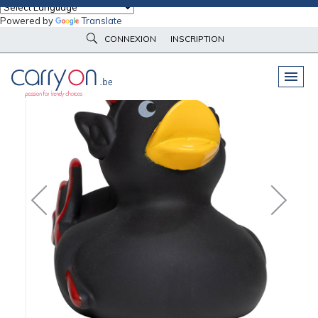
Powered by
Translate
Accueil
Peluches & Goodies
Canard
Canard fête MBW
CONNEXION
INSCRIPTION
PELUCHES
& GOODIES
VÊTEMENTS
DE TRAVAIL
OBJETS
& HIGH-TECH
PARAPLUIES
& BAGAGERIE
VÊTEMENTS
D’IMAGE
VÊTEMENTS
D'IMAGE
LINGE DE
MAISON
NOUVEAUTÉS
ÉCO
RESPONSABLE